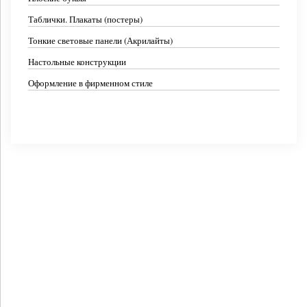
Таблички. Плакаты (постеры)
Тонкие световые панели (Акрилайты)
Настольные конструкции
Оформление в фирменном стиле
Двухсторонняя торцевая вывеска
Трехсторонняя консольная вывеска
Торцевая вывеска