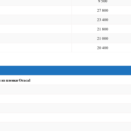
9 500
27 800
23 400
21 800
21 000
20 400
 из пленки Oracal