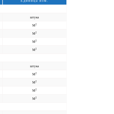
Единица изм.
штука
2
M
2
M
2
M
2
M
штука
2
M
2
M
2
M
2
M