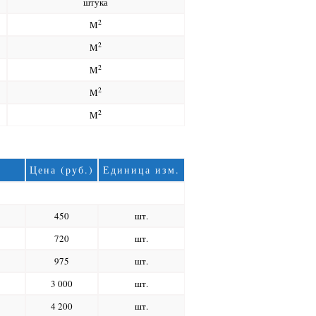
штука
2
M
2
M
2
M
2
M
2
M
Цена (руб.)
Единица изм.
450
шт.
720
шт.
975
шт.
3 000
шт.
4 200
шт.