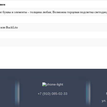
ипом
ые буквы и элементы – толщина любая; Возможна торцевая подсветка светоди
 или BackLite
+7 (910) 085-02-33
ул.