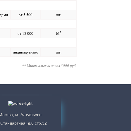
одами
от 5 500
шт.
2
от 18 000
M
индивидуально
шт.
** Минимальный заказ 3000 руб.
Москва, м. Алтуфьево
 Стандартная, д.6 стр.32