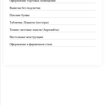
Оформление торговых помещений
Вывески без подсветки
Плоские буквы
Таблички. Плакаты (постеры)
Тонкие световые панели (Акрилайты)
Настольные конструкции
Оформление в фирменном стиле
Не световой логотип из ПВХ на стену офиса
Вывеска для агентства недвижимости Самолет Плюс