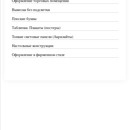
Оформление торговых помещений
Вывески без подсветки
Плоские буквы
Таблички. Плакаты (постеры)
Тонкие световые панели (Акрилайты)
Настольные конструкции
Оформление в фирменном стиле
Вывеска для антикварной галереи “Боспор”
Интерьерный световой короб