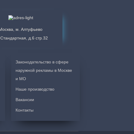
Москва, м. Алтуфьево
 Стандартная, д.6 стр.32
оту! Вывески и лайтбокс получились даже
Законодательство в сфере
стера очень качественно и чисто выполняют
наружной рекламы в Москве
проект, учёл все пожелания и дал много
у вас рекомендовать.
и МО
Наше производство
Вакансии
Контакты
товила и смонтировала уличную вывеску,
лательные сотрудники внимательно отнеслись к
я. Рекомендую данную компанию!