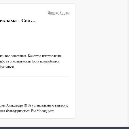
Вывески и наружная реклама - Соло-РПК
ли все пожелания. Качество изготовления
ибо за оперативность. Если понадобиться
бращаться.
рны Александру!!! За установленную вывеску.
ная благодарность!!! Вы Молодцы!!!