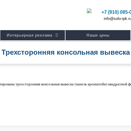
+7 (910) 085-
info@solo-rpk.r
Интерьерная реклама
Наши цены
Трехсторонняя консольная вывеска
тирована трехсторонняя консольная вывеска (панель кронштейн) квадратной 