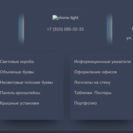
Екатерина А
Е
Все четко и оперативно , спасибо
+7 (910) 085-02-33
ул.
Анастасия П.
А
Большое спасибо за проделанную раб
Световые короба
Информационные указатели
лучше, чем я могла представить! Ма
Объемные буквы
Оформление офисов
работу. Александр, сопровождавший 
важных советов! Спасибо, точно буд
Несветовые плоские буквы
Логотипы на стену
Панель-кронштейны
Таблички. Постеры
Зелёная Капля
Крышные установки
Портфолио
Компания Соло-РПК оперативно изго
получилось ярко и красиво. Доброже
нашему заказу и учли все пожелани