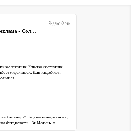
Вывески и наружная реклама - Соло-РПК
ли все пожелания. Качество изготовления
ибо за оперативность. Если понадобиться
бращаться.
рны Александру!!! За установленную вывеску.
ная благодарность!!! Вы Молодцы!!!