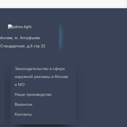
Москва, м. Алтуфьево
 Стандартная, д.6 стр.32
оту! Вывески и лайтбокс получились даже
Законодательство в сфере
стера очень качественно и чисто выполняют
наружной рекламы в Москве
проект, учёл все пожелания и дал много
у вас рекомендовать.
и МО
Наше производство
Вакансии
Контакты
товила и смонтировала уличную вывеску,