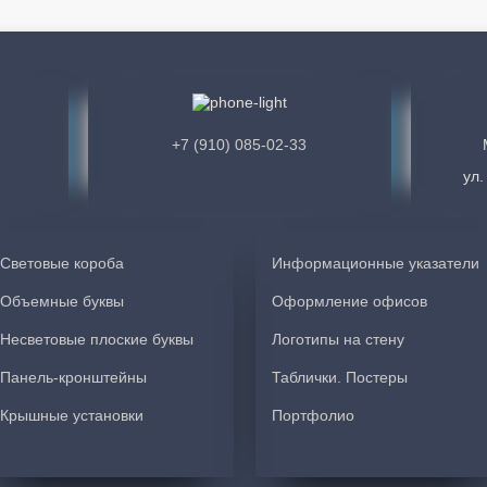
Екатерина А
Е
Все четко и оперативно , спасибо
+7 (910) 085-02-33
ул.
Анастасия П.
А
Большое спасибо за проделанную раб
Световые короба
Информационные указатели
лучше, чем я могла представить! Ма
Объемные буквы
Оформление офисов
работу. Александр, сопровождавший 
важных советов! Спасибо, точно буд
Несветовые плоские буквы
Логотипы на стену
Панель-кронштейны
Таблички. Постеры
Зелёная Капля
Крышные установки
Портфолио
Компания Соло-РПК оперативно изго